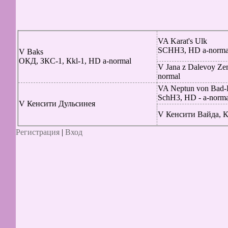
VA Karat's Ulk
SCHH3, HD a-norma
V Baks
ОКД, ЗКС-1, Кkl-1, HD a-normal
V Jana z Dalevoy Ze
normal
VA Neptun von Bad-
SchH3, HD - a-norma
V Кенсити Дульсинея
V Кенсити Вайда, К
Регистрация
|
Вход