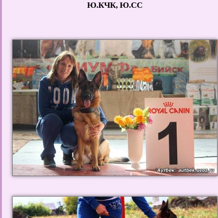
Ю.КЧК, Ю.СС