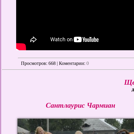
Просмотров
: 668 | Коментарии:
0
Ще
д
Сантлаурис Чармиан