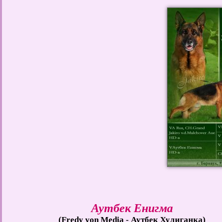
Аутбек Енигма
(Fredy von Media - Аутбек Хулиганка)