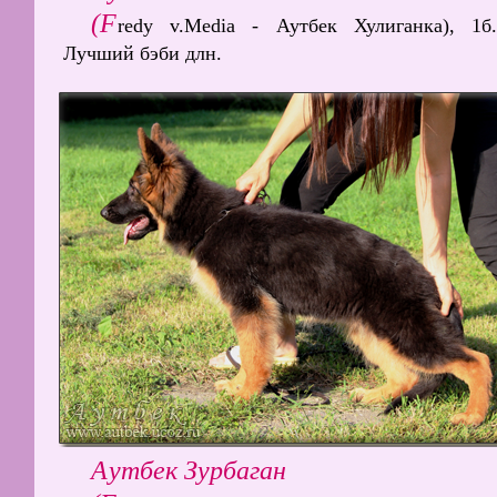
(F
redy v.Media - Аутбек Хулиганка), 1б.
Лучший бэби длн.
Аутбек Зурбаган