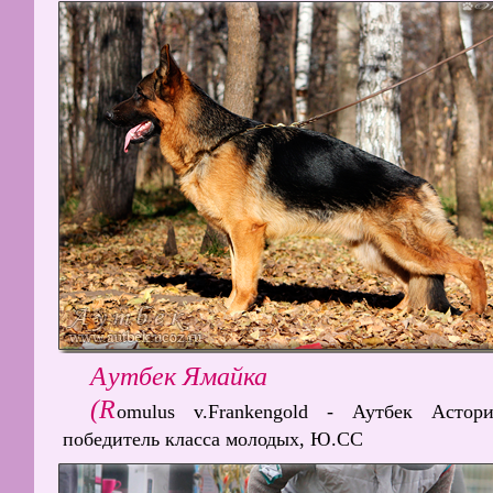
Аутбек Ямайка
(R
omulus v.Frankengold - Аутбек Астори
победитель класса молодых, Ю.СС