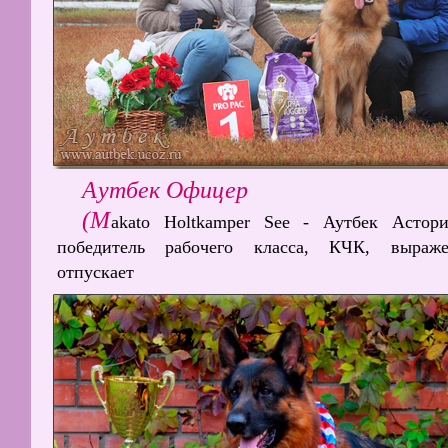
Аутбек Офицер
(M
akato Holtkamper See - Аутбек Астори
победитель рабочего класса, КЧК, выраже
отпускает