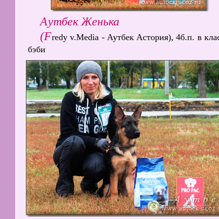
Аутбек Женька
(F
redy v.Media - Аутбек Астория), 4б.п. в кла
бэби