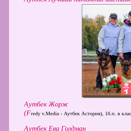
Аутбек Жорж
(F
redy v.Media - Аутбек Астория), 1б.п. в кла
Аутбек Ева Голдман