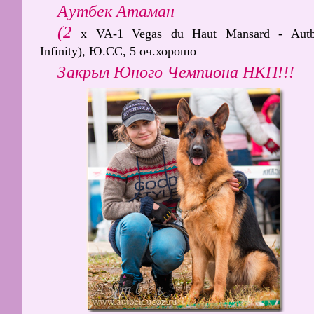
Аутбек Атаман
(2
x VA-1 Vegas du Haut Mansard - Aut
Infinity), Ю.СС, 5 оч.хорошо
Закрыл Юного Чемпиона НКП!!!