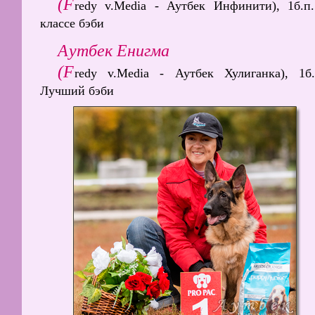
(F
redy v.Media - Аутбек Инфинити), 1б.п
классе бэби
Аутбек Енигма
(F
redy v.Media - Аутбек Хулиганка), 1б.
Лучший бэби