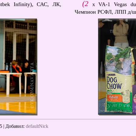
(2
ek Infinity), САС, ЛК,
x VA-1 Vegas du 
Чемпион РСФЛ, ЛПП д/ш, B
5 |
Добавил
:
defaultNick