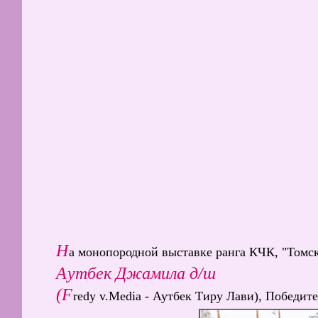
Н
а монопородной выставке ранга КЧК, "Томск-2
Аутбек Джамила д/ш
(F
redy v.Media - Аутбек Тиру Лави), Победи