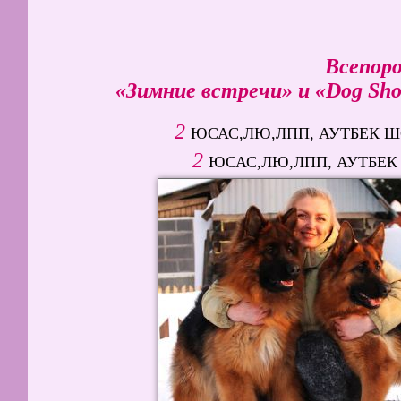
Всепоро
«Зимние встречи» и «Dog Show
2
ЮСАС,ЛЮ,ЛПП, АУТБЕК ШОК
2
ЮСАС,ЛЮ,ЛПП, АУТБЕК ШЕ