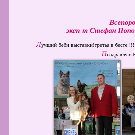
Всепоро
эксп-т Стефан Попов
Л
учший беби выставки!третья в бесте 
П
оздравляю 