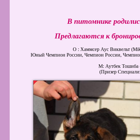
В питомнике родилис
Предлагаются к бронирова
О : Хаммсер Аус Виквельт (Mike v
Юный Чемпион России, Чемпион России, Чемпи
M: Аутбек Тошиба (
(Призер Специали