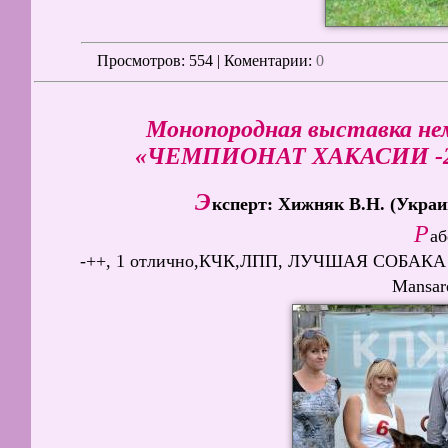
Просмотров
: 554 | Коментарии:
0
Монопородная выставка не
«ЧЕМПИОНАТ ХАКАСИИ -2015»
Э
ксперт: Хижняк В.Н. (Украи
Р
аб
-++, 1 отлично,КЧК,ЛПП, ЛУЧШАЯ СОБАКА 
Mansard