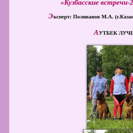
«Кузбасские встречи-20
Э
ксперт: Поливанов М.А. (г.Каза
А
УТБЕК ЛУЧ