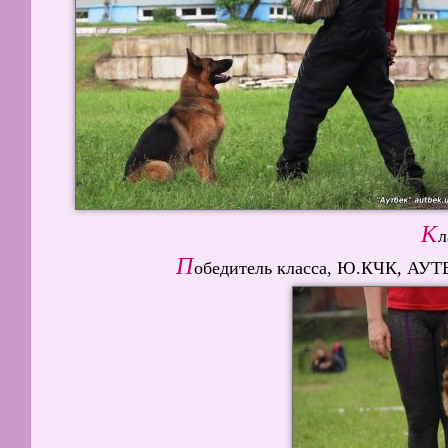
К
л
П
обедитель класса, Ю.КЧК, АУ