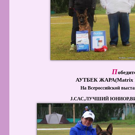
П
обедит
АУТБЕК ЖАРА(Matrix
На Всероссийской выстав
J.САС,ЛУЧШИЙ ЮНИОР,В