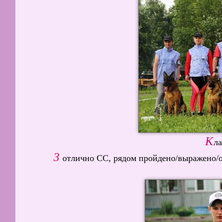
К
ла
3
отлично СС, рядом пройдено/выражено