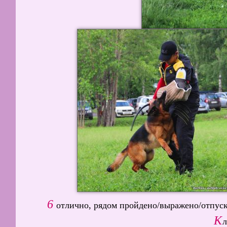
6
отлично, рядом пройдено/выражено/отпу
К
л