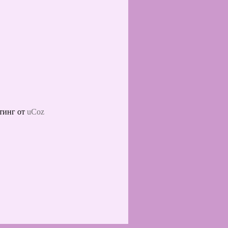
тинг от
uCoz