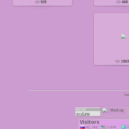
505
468
29.07.20
default
1883
Web