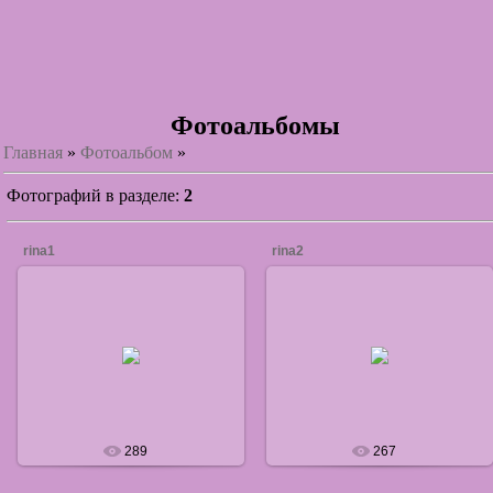
Фотоальбомы
Главная
»
Фотоальбом
»
Фотографий в разделе
:
2
rina1
rina2
05.05.2011
05.05.2011
defaultNick
defaultNick
289
267