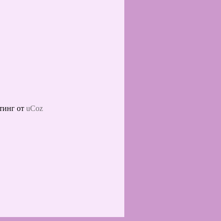
тинг от
uCoz