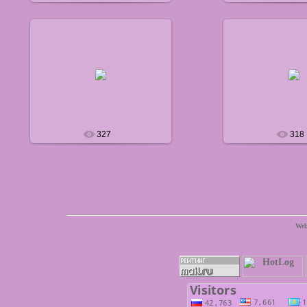
18.06.2012
18.06.20
defaultNick
default
327
318
Web