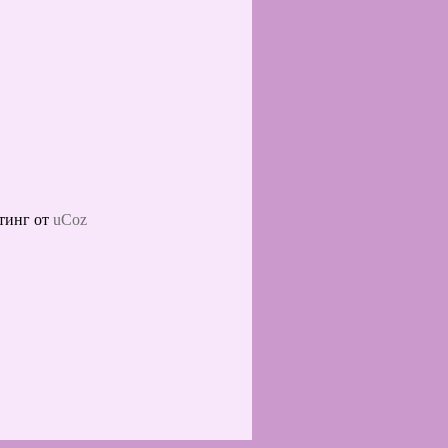
тинг от
uCoz