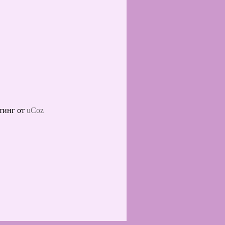
тинг от
uCoz