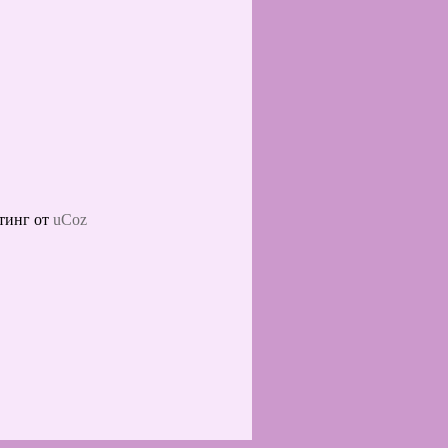
тинг от
uCoz