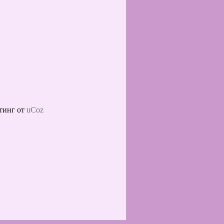
тинг от
uCoz