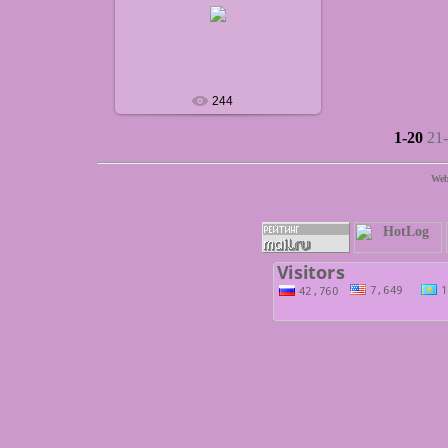
14.10.2014
defaultNick
244
1-20
21
Web