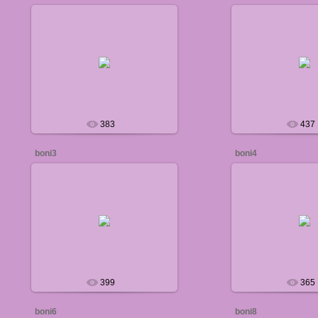
04.07.2011
05.08.20
defaultNick
default
383
437
boni3
boni4
05.08.2011
05.08.20
defaultNick
default
399
365
boni6
boni8