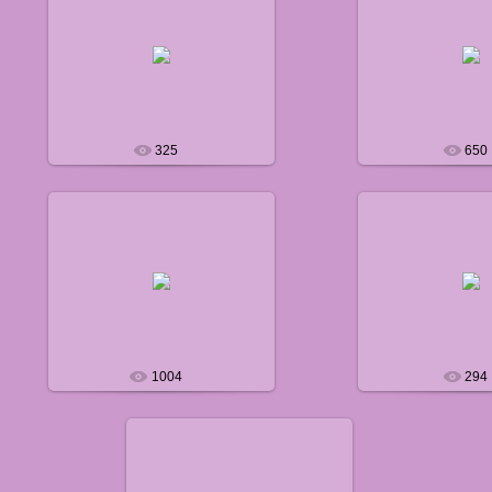
22.01.2012
17.04.20
defaultNick
default
325
650
16.08.2013
19.10.20
defaultNick
default
1004
294