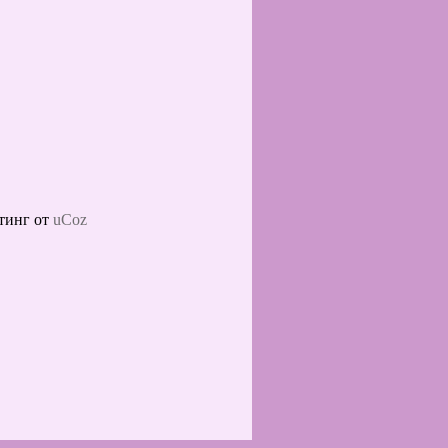
тинг от
uCoz