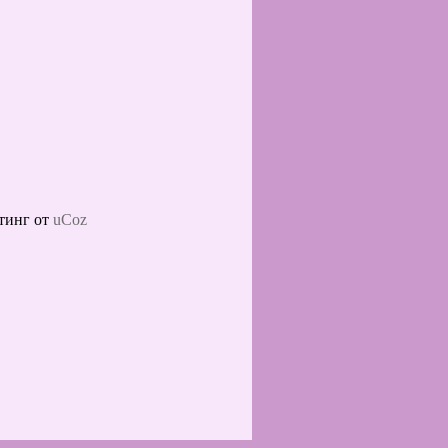
тинг от
uCoz