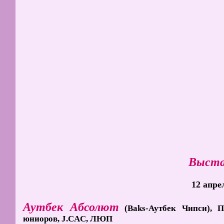
Выста
12 апре
Аутбек Абсолют
(Baks-Аутбек Чипси), П
юниоров, J.CAC, ЛЮП