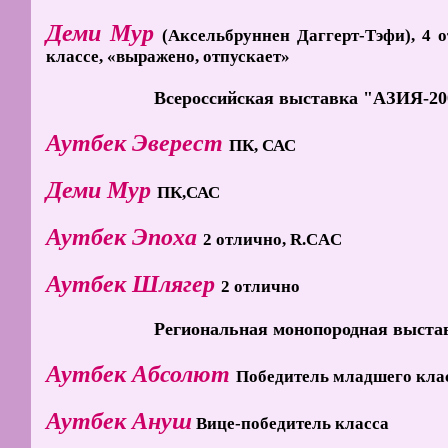
Деми Мур
(Аксельбруннен Даггерт-Тэфи), 4 
классе, «выражено, отпускает»
Всероссийская выставка "АЗИЯ-2008
Аутбек Эверест
ПК, САС
Деми Мур
ПК,САС
Аутбек Эпоха
2 отлично, R.CAC
Аутбек Шлягер
2 отлично
Региональная монопородная выставк
Аутбек Абсолют
Победитель младшего кла
Аутбек Ануш
Вице-победитель класса