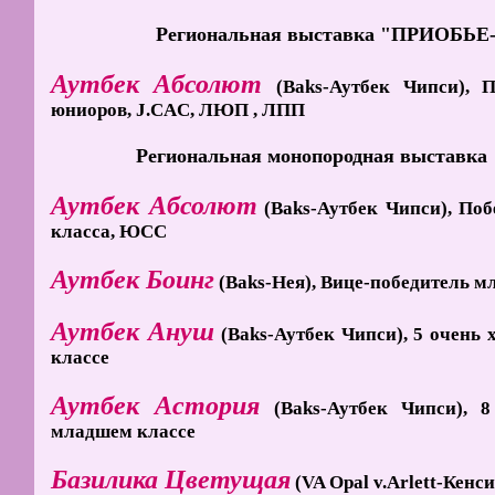
Региональная выставка "ПРИОБЬЕ-20
Аутбек Абсолют
(Baks-Аутбек Чипси), 
юниоров, J.CAC, ЛЮП , ЛПП
Региональная монопородная выставка 
Аутбек Абсолют
(Baks-Аутбек Чипси), По
класса, ЮСС
Аутбек Боинг
(Baks-Нея), Вице-победитель м
Аутбек Ануш
(Baks-Аутбек Чипси), 5 очень
классе
Аутбек Астория
(Baks-Аутбек Чипси), 
младшем классе
Базилика Цветущая
(VA Opal v.Arlett-Кенс