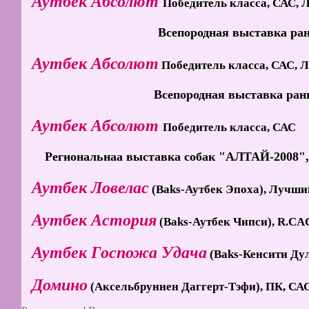
Аутбек Абсолют
Победитель класса, САС,
Всепородная выставка ран
Аутбек Абсолют
Победитель класса, САС, 
Всепородная выставка ранг
Аутбек Абсолют
Победитель класса, САС
Региональнаа выставка собак "АЛТАЙ-2008", 
Аутбек Ловелас
(Bаks-Аутбек Эпоха), Лучши
Аутбек Астория
(Bаks-Аутбек Чипси), R.CА
Аутбек Госпожа Удача
(Bаks-Кенсити Дул
Домино
(Аксельбруннен Даггерт-Тэфи), ПК, СА