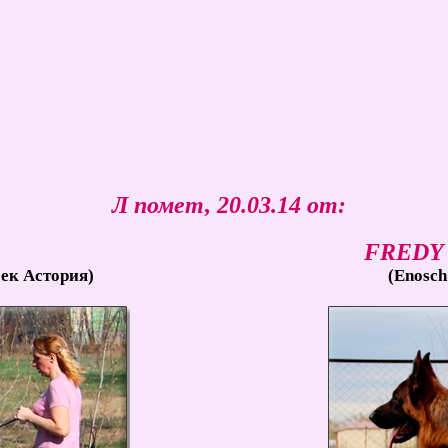
Л помет, 20.03.14 от:
FREDY 
бек Астория)
(Enosch