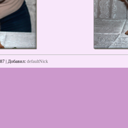
487 |
Добавил
:
defaultNick
авлять комментарии могут только зарегистрированные пользоват
[
Регистрация
|
Вход
]