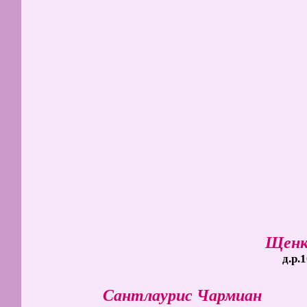
Щенк
д.р.
Сантлаурис Чармиан