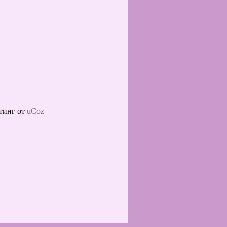
тинг от
uCoz