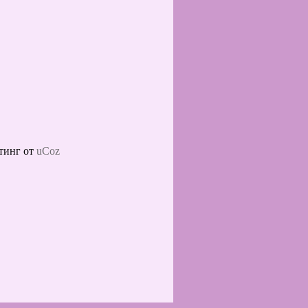
тинг от
uCoz