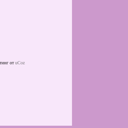
тинг от
uCoz