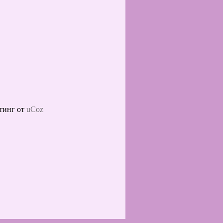
тинг от
uCoz